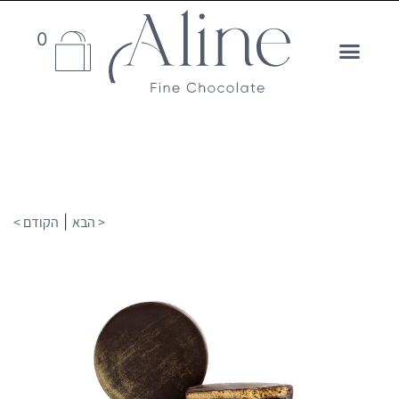
0
< הבא
|
הקודם >