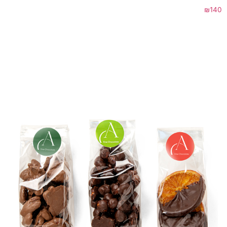
₪
140