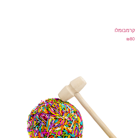
קרמבומלו
₪
80