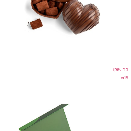
לב שוקו
₪
18