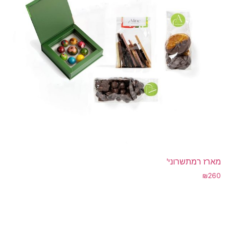
מארז רמתשרוני'
₪
260